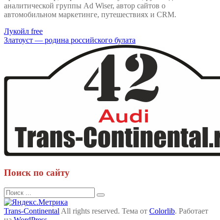
аналитической группы Ad Wiser, автор сайтов о
автомобильном маркетинге, путешествиях и CRM.
Навигация
Лукойл free
Златоуст — родина российского булата
по
записям
Поиск по сайту
Поиск
для:
Trans-Continental
All rights reserved. Тема от
Colorlib
. Работает
на
WordPress