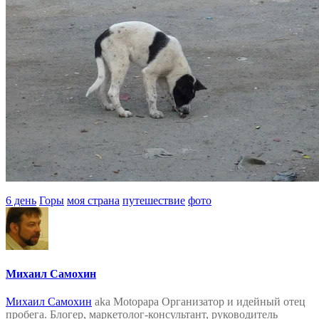
6 день
Горы
моя страна
путешествие
фото
Михаил Самохин
Михаил Самохин
aka Motopapa Организатор и идейный отец
пробега. Блогер, маркетолог-консультант, руководитель