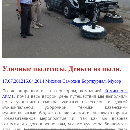
Уличные пылесосы. Деньги из пыли.
17.07.2012
16.04.2014
Михаил Самохин
Бортжурнал
,
Мусор
По договоренности со спонсором, компанией
Коминвест-
АКМТ
, почти весь второй день путешествия мы выполняли
роль участников смотра уличных пылесосов и другой
муниципальной уборочной техники казанскими
муниципальными бюджетовладельцами и эксплуататорами.
Познавательное мероприятие, и, так как мы всерьез
относимся к договоренностям, мы все лучше разбираемся в
том, как
бюджетные деньги превращаются в пыль
пыль