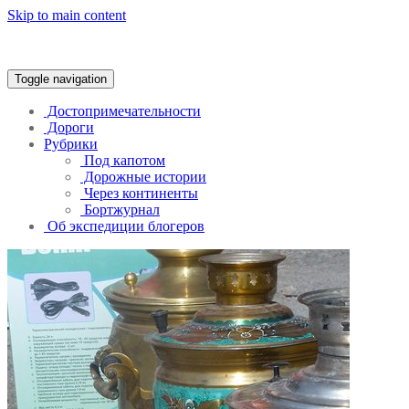
Skip to main content
Trans-Continental
Toggle navigation
Достопримечательности
Дороги
Рубрики
Под капотом
Дорожные истории
Через континенты
Бортжурнал
Об экспедиции блогеров