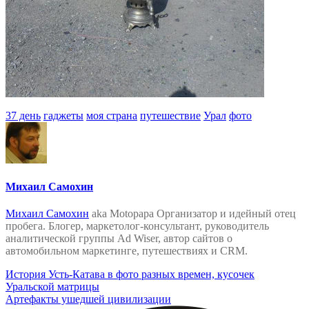
37 день
гаджеты
моя страна
путешествие
Урал
фото
Михаил Самохин
Михаил Самохин
aka Motopapa Организатор и идейный отец
пробега. Блогер, маркетолог-консультант, руководитель
аналитической группы Ad Wiser, автор сайтов о
автомобильном маркетинге, путешествиях и CRM.
Навигация
История Усть-Катава в фото разных времен, кусочек
Уральской матрицы
по
Артефакты ушедшей цивилизации